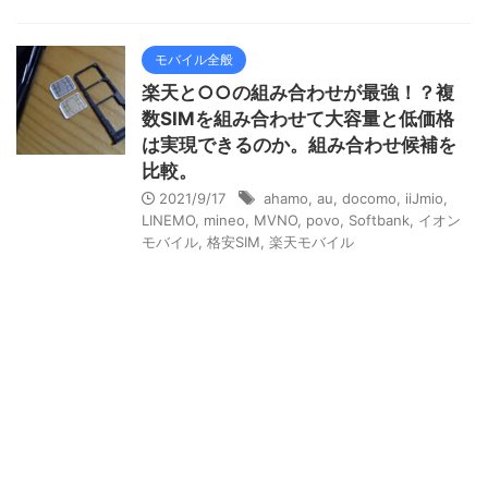
モバイル全般
楽天と○○の組み合わせが最強！？複
数SIMを組み合わせて大容量と低価格
は実現できるのか。組み合わせ候補を
比較。
2021/9/17
ahamo
,
au
,
docomo
,
iiJmio
,
LINEMO
,
mineo
,
MVNO
,
povo
,
Softbank
,
イオン
モバイル
,
格安SIM
,
楽天モバイル