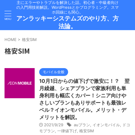
主にエラーやトラブルを解決した話。初心者・中級者向け
の入門用技術解説。WordPressとかプログラミング。スマ
ホ回線にも関心。
アンラッキーシステムズのやり方、方
法論。
HOME
>
格安SIM
格安SIM
モバイル全般
10月1日からの値下げで激安に！？ 翌
月繰越、シェアプランで家族利用も単
身利用も幅広くカバー！シニア向けや
さしいプランもありサポートも最強レ
ベル？イオンモバイル。メリット・デ
メリットを解説。
2021/9/29
auプラン
,
イオンモバイル
,
ドコ
モプラン
,
一律値下げ
,
格安SIM