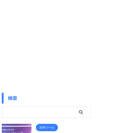
検索
自作ツール