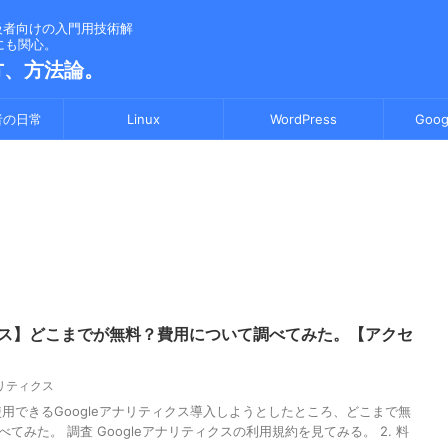
級者向けの入門用技術解
線にも関心。
方、方法論。
者の日常
Linux
WordPress
Goo
ィクス】どこまでが無料？費用について調べてみた。【アクセ
ナリティクス
用できるGoogleアナリティクス導入しようとしたところ、どこまで無
みた。 調査 Googleアナリティクスの利用規約を見てみる。 2. 料