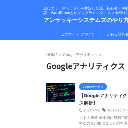
主にエラーやトラブルを解決した話。初心者・中
説。WordPressとかプログラミング。スマホ回
アンラッキーシステムズのやり
このサイトについて
とある研究
HOME
>
Googleアナリティクス
Googleアナリティクス
Googleサービス
【Googleアナリテ
ス解析】
2021/7/19
Googleア
コトの発端 基本的に無料で使
料なのかが気になったので調べて