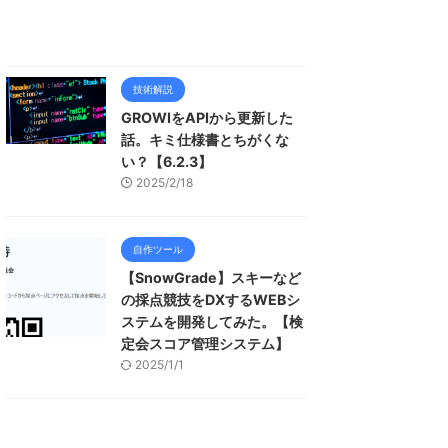
技術解説
GROWIをAPIから更新した
話。キミ仕様書とちがくな
い？【6.2.3】
2025/2/18
自作ツール
【SnowGrade】スキーなど
の採点競技をDXするWEBシ
ステムを開発してみた。【検
定会スコア管理システム】
2025/1/1