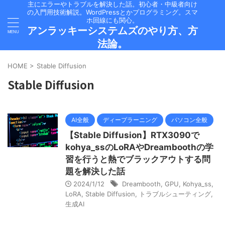
主にエラーやトラブルを解決した話。初心者・中級者向け
の入門用技術解説。WordPressとかプログラミング。スマ
ホ回線にも関心。
アンラッキーシステムズのやり方、方
法論。
HOME
>
Stable Diffusion
Stable Diffusion
AI全般
ディープラーニング
パソコン全般
【Stable Diffusion】RTX3090で
kohya_ssのLoRAやDreamboothの学
習を行うと熱でブラックアウトする問
題を解決した話
2024/1/12
Dreambooth
,
GPU
,
Kohya_ss
,
LoRA
,
Stable Diffusion
,
トラブルシューティング
,
生成AI