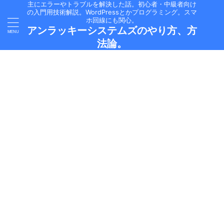
主にエラーやトラブルを解決した話。初心者・中級者向け
の入門用技術解説。WordPressとかプログラミング。スマ
ホ回線にも関心。
アンラッキーシステムズのやり方、方
法論。