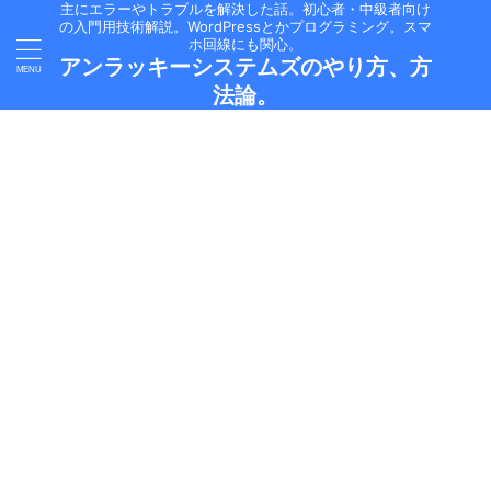
主にエラーやトラブルを解決した話。初心者・中級者向け
の入門用技術解説。WordPressとかプログラミング。スマ
ホ回線にも関心。
アンラッキーシステムズのやり方、方
法論。